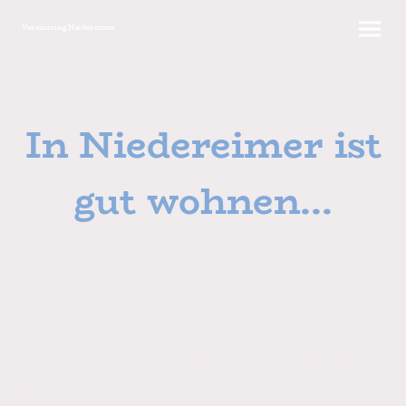
Vereinsring Niedereimer
In Niedereimer ist
gut wohnen...
Direkt zwischen der Ruhr und dem Arnsberger Wald gelegen, befindet sich
Niedereimer in bester Lage im schönen Sauerland! Der Ruhrpott ist nicht weit
weg und die Skipisten des Hochsauerlands sind ebenfalls schnell erreichbar.
Wie in jedem Dorf läuft sicherlich auch bei uns nicht alles rund. Aber unsere
Vereine und Institutionen sind für uns 1.800 Niniviten da!
Die vielen Angebote möchten wir auf unserer Homepage vorstellen!
Kommen Sie vorbei, machen Sie mit und unterstützen Sie die Vereine!!!
Eine kleine Anmerkung: