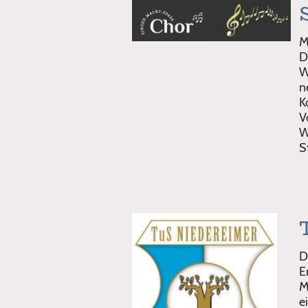
M
D
W
n
K
V
W
S
D
E
M
e