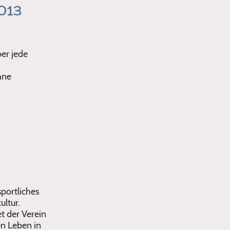
013
er jede
hne
sportliches
ltur.
t der Verein
en Leben in