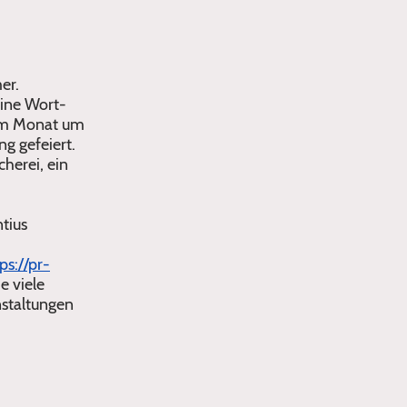
er.
eine Wort-
g im Monat um
g gefeiert.
herei, ein
ntius
ps://pr-
e viele
nstaltungen