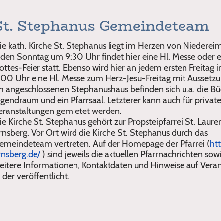
St. Stephanus Gemeindeteam
ie kath. Kirche St. Stephanus liegt im Herzen von Niedereim
eden Sonntag um 9:30 Uhr findet hier eine Hl. Messe oder 
ottes-Feier statt. Ebenso wird hier an jedem ersten Freita
:00 Uhr eine Hl. Messe zum Herz-Jesu-Freitag mit Aussetzun
m angeschlossenen Stephanushaus befinden sich u.a. die Büc
ugendraum und ein Pfarrsaal. Letzterer kann auch für private
eranstaltungen gemietet werden.
ie Kirche St. Stephanus gehört zur Propsteipfarrei St. Laure
rnsberg. Vor Ort wird die Kirche St. Stephanus durch das
emeindeteam vertreten. Auf der Homepage der Pfarrei (
htt
rnsberg.de/
) sind jeweils die aktuellen Pfarrnachrichten sowi
eitere Informationen, Kontaktdaten und Hinweise auf Vera
n der veröffentlicht.