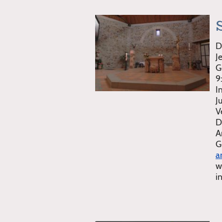
D
J
G
9
I
J
V
D
A
G
a
w
i