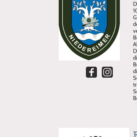
D
1
G
d
v
B
A
D
d
B
d
S
t
S
B