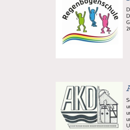
D
D
G
2
S
u
u
u
U