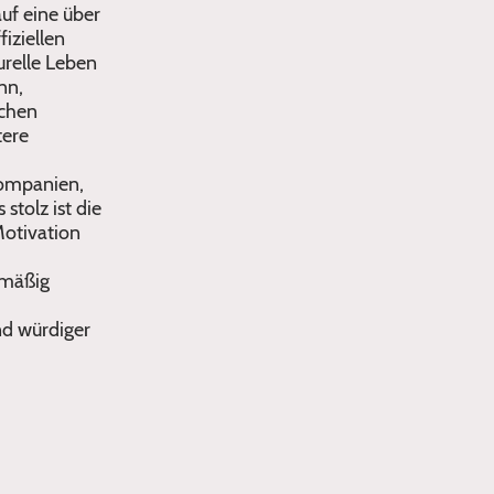
uf eine über
fiziellen
urelle Leben
nn,
schen
tere
 Kompanien,
stolz ist die
Motivation
lmäßig
und würdiger