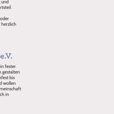
g und
tsteil
 oder
 herzlich
e.V.
in fester
h gestalten
fest bis
d wollen
emeinschaft
ch in