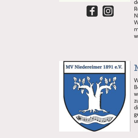
d
R
N
W
m
w
W
B
w
z
d
g
u