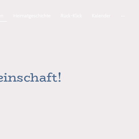
en
Heimatgeschichte
Rück-Klick
Kalender
einschaft!