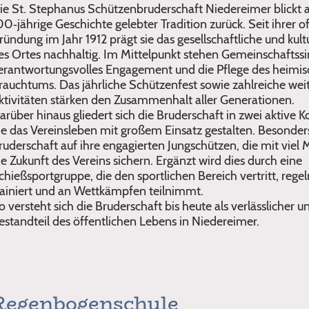
ie St. Stephanus Schützenbruderschaft Niedereimer blickt a
00‑jährige Geschichte gelebter Tradition zurück. Seit ihrer of
ründung im Jahr 1912 prägt sie das gesellschaftliche und kult
es Ortes nachhaltig. Im Mittelpunkt stehen Gemeinschaftssi
erantwortungsvolles Engagement und die Pflege des heimi
rauchtums. Das jährliche Schützenfest sowie zahlreiche wei
ktivitäten stärken den Zusammenhalt aller Generationen.
arüber hinaus gliedert sich die Bruderschaft in zwei aktive
ie das Vereinsleben mit großem Einsatz gestalten. Besonders 
ruderschaft auf ihre engagierten Jungschützen, die mit viel 
ie Zukunft des Vereins sichern. Ergänzt wird dies durch eine
chießsportgruppe, die den sportlichen Bereich vertritt, rege
rainiert und an Wettkämpfen teilnimmt.
o versteht sich die Bruderschaft bis heute als verlässlicher 
estandteil des öffentlichen Lebens in Niedereimer.
Regenbogenschule