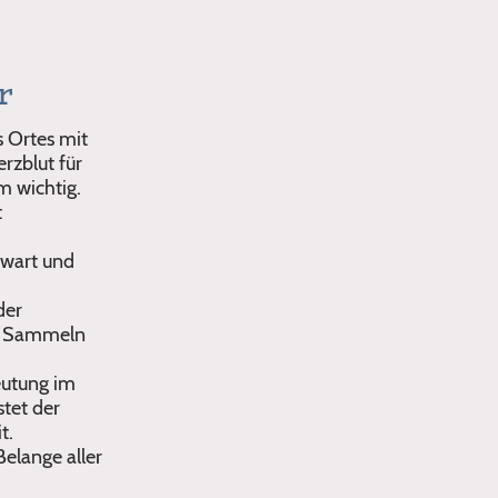
r
s Ortes mit
rzblut für
m wichtig.
t
nwart und
der
n, Sammeln
eutung im
stet der
t.
Belange aller