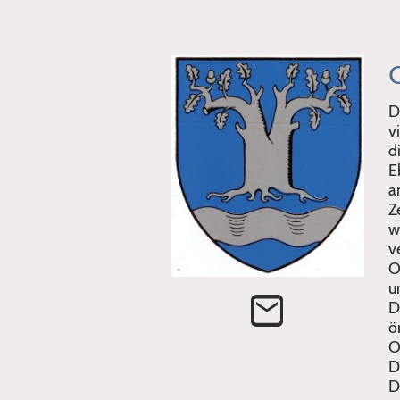
D
v
d
E
a
Z
w
v
O
u
D
ö
O
D
D