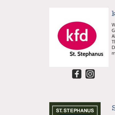
W
G
A
T
D
m